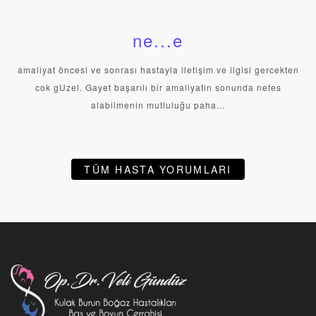
ne...e
amaliyat öncesi ve sonrası hastayla iletişim ve ilgisi gercekten
cok gUzel. Gayet başarılı bir amaliyatin sonunda nefes
alabilmenin mutluluğu paha…
TÜM HASTA YORUMLARI