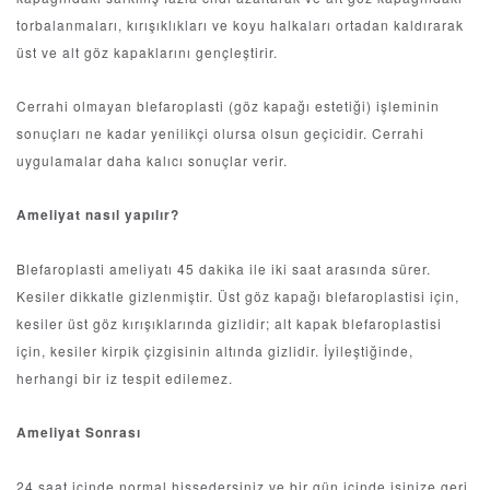
torbalanmaları, kırışıklıkları ve koyu halkaları ortadan kaldırarak
üst ve alt göz kapaklarını gençleştirir.
Cerrahi olmayan blefaroplasti (göz kapağı estetiği) işleminin
sonuçları ne kadar yenilikçi olursa olsun geçicidir. Cerrahi
uygulamalar daha kalıcı sonuçlar verir.
Ameliyat nasıl yapılır?
Blefaroplasti ameliyatı 45 dakika ile iki saat arasında sürer.
Kesiler dikkatle gizlenmiştir. Üst göz kapağı blefaroplastisi için,
kesiler üst göz kırışıklarında gizlidir; alt kapak blefaroplastisi
için, kesiler kirpik çizgisinin altında gizlidir. İyileştiğinde,
herhangi bir iz tespit edilemez.
Ameliyat Sonrası
24 saat içinde normal hissedersiniz ve bir gün içinde işinize geri