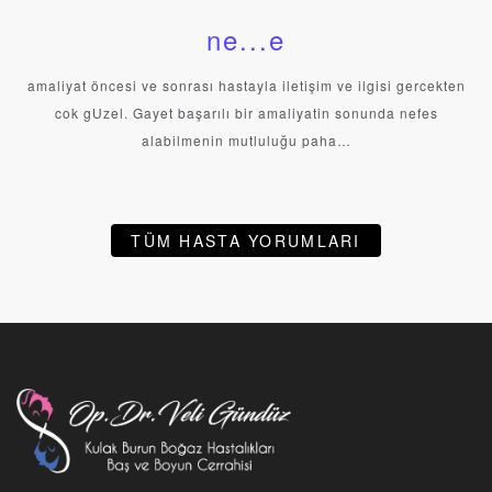
ne...e
amaliyat öncesi ve sonrası hastayla iletişim ve ilgisi gercekten
cok gUzel. Gayet başarılı bir amaliyatin sonunda nefes
alabilmenin mutluluğu paha…
TÜM HASTA YORUMLARI