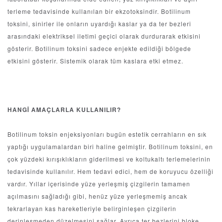
terleme tedavisinde kullanılan bir ekzotoksindir. Botilinum
toksini, sinirler ile onların uyardığı kaslar ya da ter bezleri
arasındaki elektriksel iletimi geçici olarak durdurarak etkisini
gösterir. Botilinum toksini sadece enjekte edildiği bölgede
etkisini gösterir. Sistemik olarak tüm kaslara etki etmez.
HANGİ AMAÇLARLA KULLANILIR?
Botilinum toksin enjeksiyonları bugün estetik cerrahların en sık
yaptığı uygulamalardan biri haline gelmiştir. Botilinum toksini, en
çok yüzdeki kırışıklıkların giderilmesi ve koltukaltı terlemelerinin
tedavisinde kullanılır. Hem tedavi edici, hem de koruyucu özelliği
vardır. Yıllar içerisinde yüze yerleşmiş çizgilerin tamamen
açılmasını sağladığı gibi, henüz yüze yerleşmemiş ancak
tekrarlayan kas hareketleriyle belirginleşen çizgilerin
derinleşmeden düzelmesini sağlar. Ayrıca ter bezlerini bloke