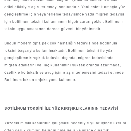
edici etkisiyle aşırı terlemeyi sonlandırır. Yani estetik amaçla yüz
gençleştirme için veya terleme tedavisinde yada migren tedavisi
için botilinum toksini kullanımının hiçbir zararı yoktur. Botilinum
toksin uygulaması son derece güvenli bir yöntemdir.
Bugün modern tıpta pek çok hastalığın tedavisinde botilinum
toksini başarıyla kullanılmaktadır. Botilinum toksini ile yüz
gençleştirme kırışıklık tedavisi dışında, migren tedavisinde
migren ataklarını ve ilaç kullanımını yüksek oranda azaltmada,
özellikle koltukaltı ve avuç içinin aşırı terlemesini tedavi etmede
Botilinum toksin enjeksiyonu kullanılır.
BOTİLİNUM TOKSİNİ İLE YÜZ KIRIŞIKLIKLARININ TEDAVİSİ
Yüzdeki mimik kaslarının çalışması nedeniyle yıllar içinde üzerini
örten deri kıvrımları belirgin hale gelir ve yüzde dinamik