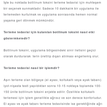
İşte bu noktada botilinum toksini terleme tedavisi için muhteşem
bir seçenek sunmaktadır. Sadece 10 dakikalık bir uygulama ile
terlemeden kurtulmak ve uygulama sonrasında hemen normal
yaşama geri dönmek mümkündür.
Terleme tedavisi için kulanılan botilinum toksini nasıl etki
göstermketedir?
Botilinum toksini, uygulama bölgesindeki sinir iletisini geçici
olarak durdurarak terin üretilip dışarı atılması engellemiş olur.
Terleme tedavisi nasıl bir işlemdir?
Aşırı terleme olan bölgeye (el ayası, koltukaltı veya ayak tabanı)
iyot-nişasta testi yapıldıktan sonra 10-15 noktaya toplamda 100-
150 ünite botilinum toksini enjekte edilir. Özellikle koltukaltı
terlemesi için işlem genellikle ağrısız ve son derece konforludur.
El ayası ve ayak tabanı terleme tedavisinde ise gerektiğinde ağrı