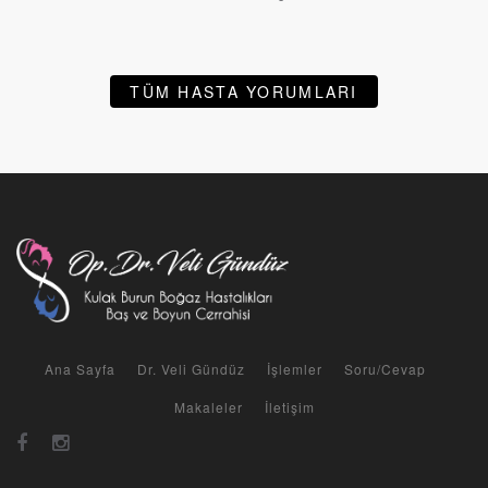
TÜM HASTA YORUMLARI
Ana Sayfa
Dr. Veli Gündüz
İşlemler
Soru/Cevap
Makaleler
İletişim