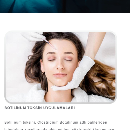
BOTİLİNUM TOKSİN UYGULAMALARI
Botilinum toksini, Clostridium Botulinum adlı bakteriden
laboratuar koşullarında elde edilen, yüz kırışıklıkları ve aşırı