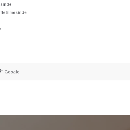
esinde
ifletilmesinde
e
Google