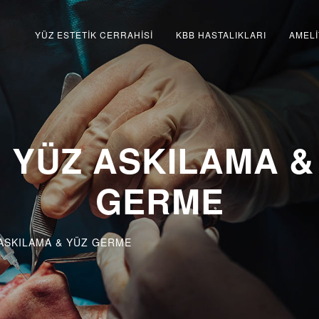
YÜZ ESTETİK CERRAHİSİ
KBB HASTALIKLARI
AMELİ
E YÜZ ASKILAMA &
GERME
ASKILAMA & YÜZ GERME