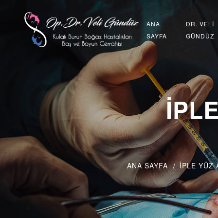
ANA
DR. VELİ
SAYFA
GÜNDÜZ
İPL
ANA SAYFA
İPLE YÜZ 