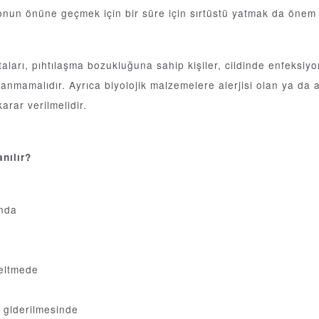
nun önüne geçmek için bir süre için sırtüstü yatmak da önem 
taları, pıhtılaşma bozukluğuna sahip kişiler, cildinde enfeksiyo
anmamalıdır. Ayrıca biyolojik malzemelere alerjisi olan ya da aş
arar verilmelidir.
nılır
?
ında
zeltmede
ın giderilmesinde