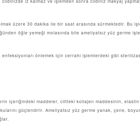
cildinizde iz kalmaz ve işlemden sonra cildiniz makyaj yapmaya
 olmak üzere 30 dakika ile bir saat arasında sürmektedir. Bu iş
düğünden öğle yemeği molasında bile ameliyatsız yüz germe işl
 enfeksiyonları önlemek için cerrahi işlemlerdeki gibi steriliza
rin içeriğindeki maddeler, ciltteki kollajen maddesinin, elastin
okularını güçlendirir. Ameliyatsız yüz germe yanak, çene, boyun,
ğlar.