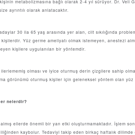
 kişinin metabolizmasına bağlı olarak 2-4 yıl sürüyor. Dr. Vel
ize ayrıntılı olarak anlatacaktır.
aylar 30 ila 65 yaş arasında yer alan, cilt sıkılığında proble
 kişilerdir. Yüz germe ameliyatı olmak istemeyen, anestezi al
yen kişilere uygulanılan bir yöntemdir.
ok ilerlememiş olması ve iyice oturmuş derin çizgilere sahip olm
anma görünümü oturmuş kişiler için geleneksel yöntem olan yüz 
er nelerdir?
lmış ellerde önemli bir yan etki oluşturmamaktadır. İşlem sonras
diliğinden kaybolur. Tedaviyi takip eden birkaç haftalık dilimde 